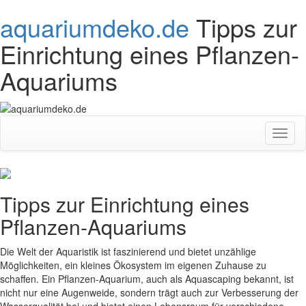
aquariumdeko.de
Tipps zur
Einrichtung eines Pflanzen-
Aquariums
Toggl
naviga
Tipps zur Einrichtung eines
Pflanzen-Aquariums
Die Welt der Aquaristik ist faszinierend und bietet unzählige
Möglichkeiten, ein kleines Ökosystem im eigenen Zuhause zu
schaffen. Ein Pflanzen-Aquarium, auch als Aquascaping bekannt, ist
nicht nur eine Augenweide, sondern trägt auch zur Verbesserung der
Wasserqualität bei und bietet einen Lebensraum für verschiedene