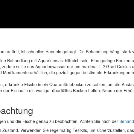
 auftritt, ist schnelles Handeln gefragt. Die Behandlung hängt stark 
ne Behandlung mit Aquariumsalz hilfreich sein. Eine geringe Konzentrat
n, zudem sollte das Aquarienwasser nur um maximal 1-2 Grad Celsius 
d Medikamente erhältlich, die gezielt gegen bestimmte Erkrankungen 
in, erkrankte Fische in ein Quarantänebecken zu setzen, um die Ausbr
 der Fische in ein weniger überfülltes Becken helfen. Neben der Erh
bachtung
flegen und die Fische genau zu beobachten. Achten Sie nach der
Behand
n Zustand. Verwenden Sie regelmäßig Testkits, um sicherzustellen, da