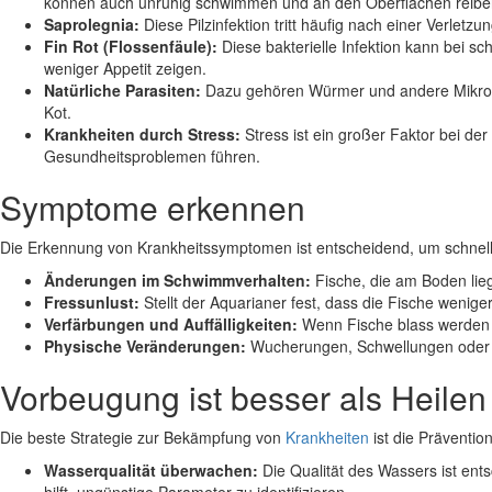
können auch unruhig schwimmen und an den Oberflächen reibe
Saprolegnia:
Diese Pilzinfektion tritt häufig nach einer Verle
Fin Rot (Flossenfäule):
Diese bakterielle Infektion kann bei s
weniger Appetit zeigen.
Natürliche Parasiten:
Dazu gehören Würmer und andere Mikroor
Kot.
Krankheiten durch Stress:
Stress ist ein großer Faktor bei d
Gesundheitsproblemen führen.
Symptome erkennen
Die Erkennung von Krankheitssymptomen ist entscheidend, um schnell
Änderungen im Schwimmverhalten:
Fische, die am Boden lie
Fressunlust:
Stellt der Aquarianer fest, dass die Fische wenig
Verfärbungen und Auffälligkeiten:
Wenn Fische blass werden o
Physische Veränderungen:
Wucherungen, Schwellungen oder a
Vorbeugung ist besser als Heilen
Die beste Strategie zur Bekämpfung von
Krankheiten
ist die Präventi
Wasserqualität überwachen:
Die Qualität des Wassers ist ents
hilft, ungünstige Parameter zu identifizieren.