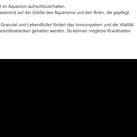
t im Aquarium aufrechtzuerhalten.
asierend auf der Größe des Aquariums und den Arten, die gepflegt
ranulat und Lebendfutter fördert das Immunsystem und die Vitalität.
uarantänebecken gehalten werden. So können mögliche Krankheiten