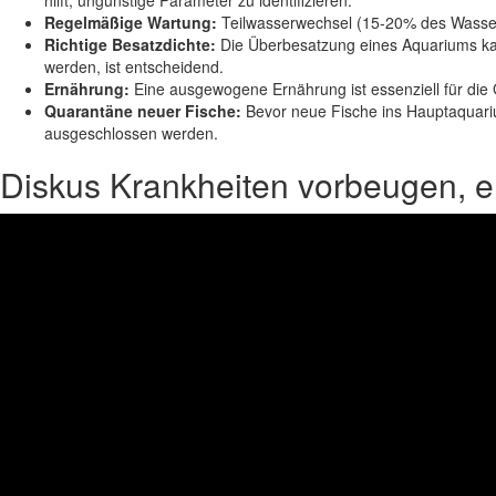
Regelmäßige Wartung:
Teilwasserwechsel (15-20% des Wassers
Richtige Besatzdichte:
Die Überbesatzung eines Aquariums kann
werden, ist entscheidend.
Ernährung:
Eine ausgewogene Ernährung ist essenziell für die 
Quarantäne neuer Fische:
Bevor neue Fische ins Hauptaquari
ausgeschlossen werden.
Diskus Krankheiten vorbeugen, 