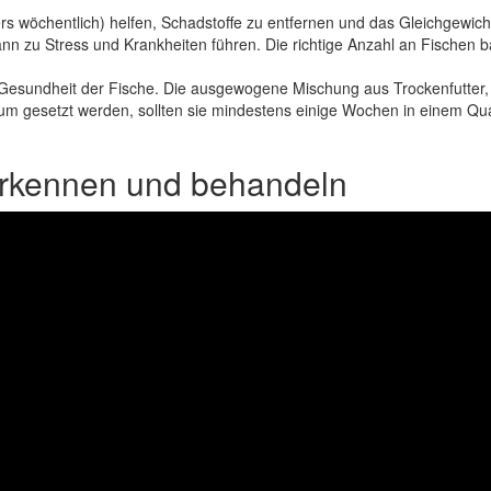
 wöchentlich) helfen, Schadstoffe zu entfernen und das Gleichgewich
 zu Stress und Krankheiten führen. Die richtige Anzahl an Fischen b
Gesundheit der Fische. Die ausgewogene Mischung aus Trockenfutter, G
um gesetzt werden, sollten sie mindestens einige Wochen in einem Q
erkennen und behandeln