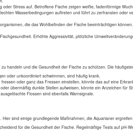
n.
tzung oder Stress auf. Betroffene Fische zeigen weiße, fadenförmige W
chlechten Wasserbedingungen auftreten und führt zu zerfransten oder 
ganismen, die das Wohlbefinden der Fische beeinträchtigen können.
er Fischgesundheit. Erhöhte Aggressivität, plötzliche Umweltveränder
 zu handeln und die Gesundheit der Fische zu schützen. Die häufigst
gen oder unkoordiniert schwimmen, sind häufig krank.
er fressen oder ganz das Fressen einstellen, könnte das auf eine Erkra
der übermäßig dunkle Stellen aufweisen, könnte ein Anzeichen für Str
usgelöschte Flossen sind ebenfalls Warnsignale.
on. Hier sind einige grundlegende Maßnahmen, die Aquarianer ergreife
cheidend für die Gesundheit der Fische. Regelmäßige Tests auf pH-Wert,