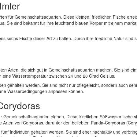
lmler
rten für Gemeinschaftsaquarien. Diese kleinen, friedlichen Fische err
 Sie sind bekannt für ihre leuchtend blauen Körper mit einem markant
 sechs Fische dieser Art zu halten. Durch ihre friedliche Natur sind s
rohsten Arten, die sich gut in Gemeinschaftsaquarien machen. Sie sind 
n eine Wassertemperatur zwischen 24 und 28 Grad Celsius.
en gehalten werden. Sie sind nicht nur pflegeleicht, sondern auch sehr
iedene Wasserbedingungen anpassen können.
 Corydoras
ür Gemeinschaftsaquarien eignen. Diese friedlichen Süßwasserfische si
Arten von Corydoras, darunter den beliebten Panda-Corydoras (Coryd
ünf Individuen gehalten werden. Sie sind eher nachtaktiv und verbring