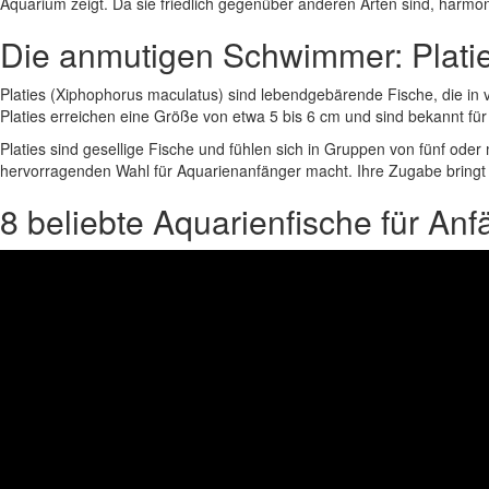
Aquarium zeigt. Da sie friedlich gegenüber anderen Arten sind, harmo
Die anmutigen Schwimmer: Plati
Platies (Xiphophorus maculatus) sind lebendgebärende Fische, die in v
Platies erreichen eine Größe von etwa 5 bis 6 cm und sind bekannt f
Platies sind gesellige Fische und fühlen sich in Gruppen von fünf o
hervorragenden Wahl für Aquarienanfänger macht. Ihre Zugabe bringt
8 beliebte Aquarienfische für Anfä