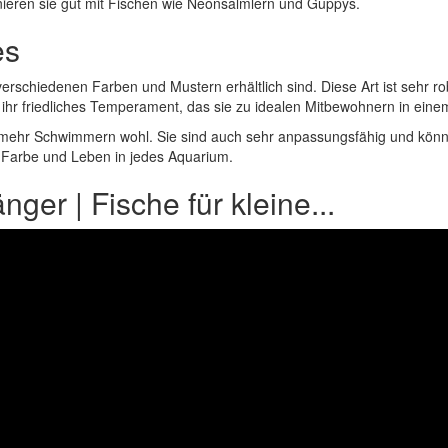
nieren sie gut mit Fischen wie Neonsalmlern und Guppys.
es
erschiedenen Farben und Mustern erhältlich sind. Diese Art ist sehr r
ür ihr friedliches Temperament, das sie zu idealen Mitbewohnern in e
der mehr Schwimmern wohl. Sie sind auch sehr anpassungsfähig und kön
 Farbe und Leben in jedes Aquarium.
nger | Fische für kleine...