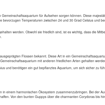
nem Gemeinschaftsaquarium für Aufsehen sorgen können. Diese majestä
bevorzugen Temperaturen zwischen 24 und 30 Grad Celsius und benötige
halten werden. Obwohl sie friedlich sind, ist es wichtig, dass die Mit
e.
e ausgeprägten Flossen bekannt. Diese Art in ein Gemeinschaftsaquariu
nem Gemeinschaftsaquarium mit anderen friedlichen Arten gehalten werd
us und benötigen ein gut bepflanztes Aquarium, um sich sicher zu fü
en in einem harmonischen Ökosystem zusammenzubringen. Bei der Auswah
ffen. Von den bunten Guppys über die charmanten Corydoras bis hin z