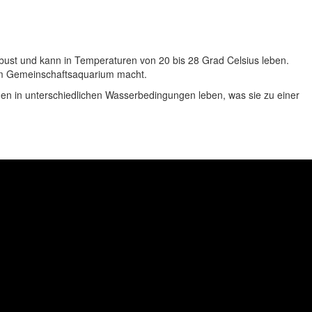
obust und kann in Temperaturen von 20 bis 28 Grad Celsius leben.
inem Gemeinschaftsaquarium macht.
nen in unterschiedlichen Wasserbedingungen leben, was sie zu einer